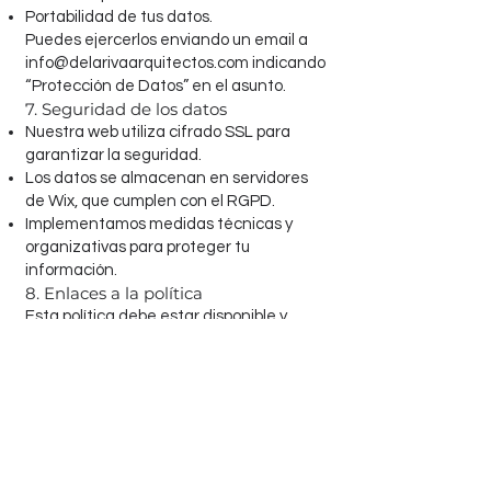
Portabilidad de tus datos.
Puedes ejercerlos enviando un email a
info@delarivaarquitectos.com
indicando
“Protección de Datos” en el asunto.
7. Seguridad de los datos
Nuestra web utiliza cifrado SSL para
garantizar la seguridad.
Los datos se almacenan en servidores
de Wix, que cumplen con el RGPD.
Implementamos medidas técnicas y
organizativas para proteger tu
información.
8. Enlaces a la política
Esta política debe estar disponible y
accesible desde:
El footer de toda la web.
Debajo de cada formulario de contacto o
contratación.
En cualquier landing page asociada a
campañas.
9. Modificaciones